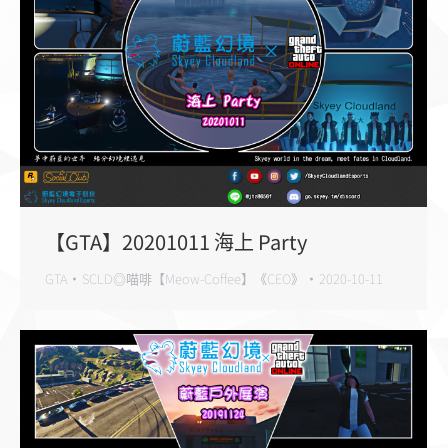
【GTA】20201011 海上 Party
GTA
SCLD◎喵啡【Meow-Coffee】《CEO》
2020-10-11