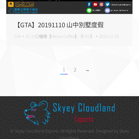
【GTA】20191110 山中別墅度假
GTA
SCLD◎喵啡【Meow-Coffee】《CEO》
2019-11-10
1
2
→
©
Skyey Cloudland Esports
. All Rights Reserved. Designed by
Skyey
Cloudland
.