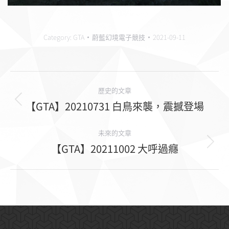
Category:
GTA
蔚藍幻境電子競技
2021-09-11
相
歷史的文章
冊
【GTA】20210731 白鳥來襲，震撼登場
上
一
導
個
未來的文章
航
【GTA】20211002 大呼過癮
相
下
冊：
一
個
相
冊：