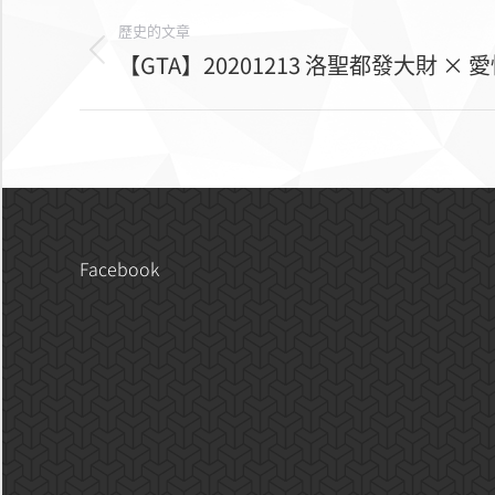
相
歷史的文章
冊
【GTA】20201213 洛聖都發大財 ×
上
一
導
個
航
相
冊：
Facebook