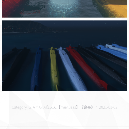
Category:
GTA
GTA◎天天【mevlusss】《會長》
2021-01-02