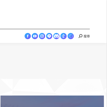
in
in
in
in
in
opens
Esports
new
new
new
new
new
in
page
window
window
window
window
window
new
opens
window
in
new
window
搜尋
Search:
Facebook
YouTube
Instagram
LINE
Discord
Skyey
Skyey
page
page
page
page
page
Cloudland
Cloudland
opens
opens
opens
opens
opens
page
Esports
in
in
in
in
in
opens
page
new
new
new
new
new
in
opens
window
window
window
window
window
new
in
window
new
window