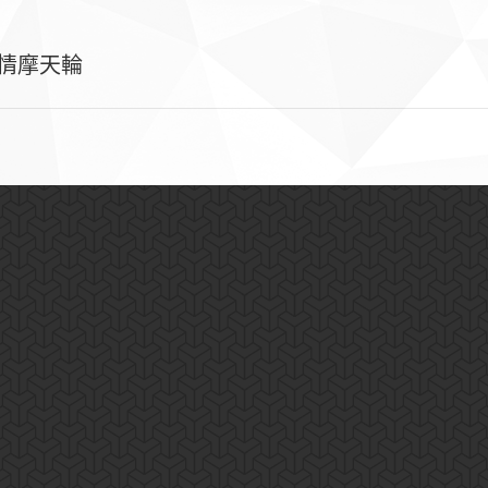
 愛情摩天輪
下
一
個
相
冊：