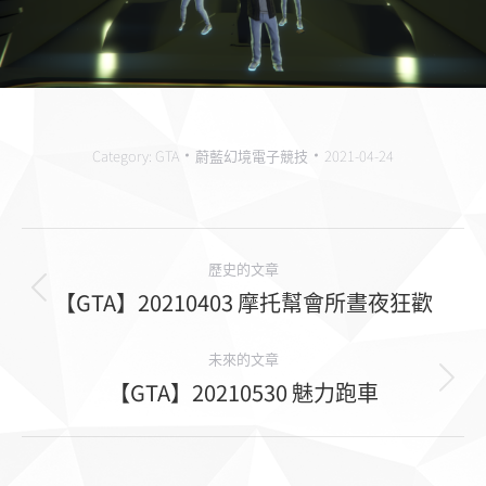
Category:
GTA
蔚藍幻境電子競技
2021-04-24
相
歷史的文章
冊
【GTA】20210403 摩托幫會所晝夜狂歡
上
一
導
個
未來的文章
航
【GTA】20210530 魅力跑車
相
下
冊：
一
個
相