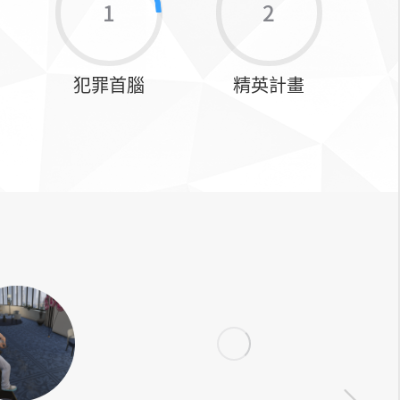
1
2
犯罪首腦
精英計畫