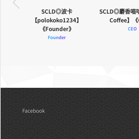
SCLD◎波卡
SCLD◎麝香喵
《活動特
【polokoko1234】
Coffee】
《Founder》
CEO
Founder
Facebook