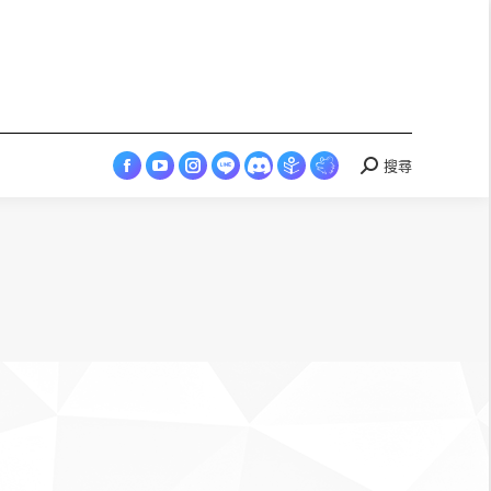
in
in
in
in
in
opens
Esports
new
new
new
new
new
in
page
window
window
window
window
window
new
opens
window
in
new
window
搜尋
Search:
Facebook
YouTube
Instagram
LINE
Discord
Skyey
Skyey
page
page
page
page
page
Cloudland
Cloudland
opens
opens
opens
opens
opens
page
Esports
in
in
in
in
in
opens
page
new
new
new
new
new
in
opens
window
window
window
window
window
new
in
window
new
window