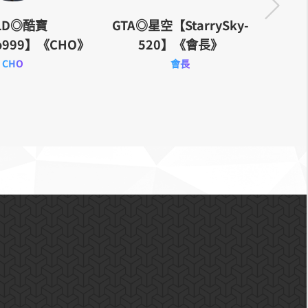
LD◎酷寶
GTA◎星空【StarrySky-
o999】《CHO》
520】《會長》
【Yi
CHO
會長