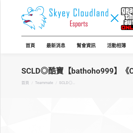
首頁
最新消息
幫會資訊
活動相簿
SCLD◎酷寶【bathoho999】《
您在這裡：
首頁
Teammate
SCLD◎...