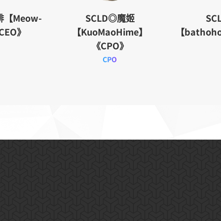
啡【Meow-
SCLD◎魔姬
SC
《CEO》
【KuoMaoHime】
【bathoh
《CPO》
CPO