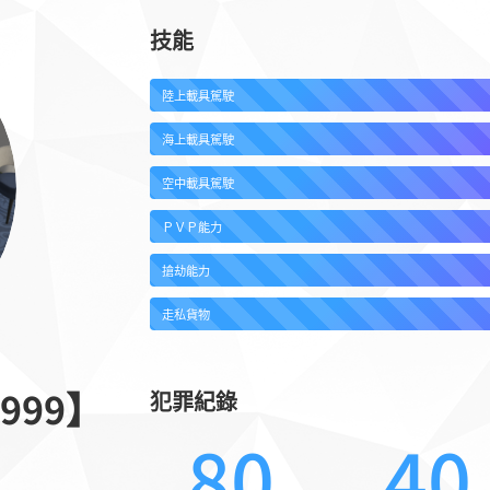
技能
陸上載具駕駛
海上載具駕駛
空中載具駕駛
ＰＶＰ能力
搶劫能力
走私貨物
999】
犯罪紀錄
80
40