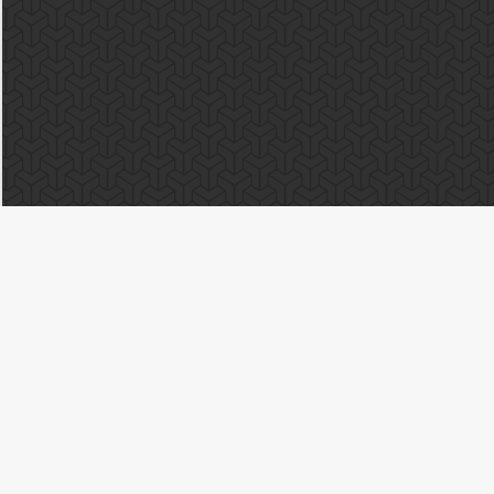
©
Skyey Clo