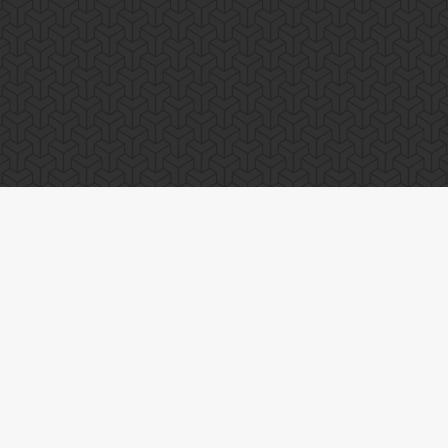
udland Esports
. All Rights Reserved. Designed by
Skyey Cloudland
.